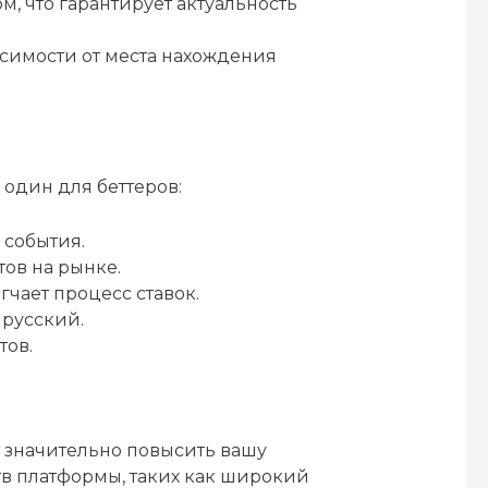
, что гарантирует актуальность
исимости от места нахождения
один для беттеров:
 события.
ов на рынке.
чает процесс ставок.
 русский.
тов.
т значительно повысить вашу
тв платформы, таких как широкий