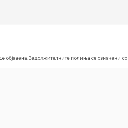
е објавена.
Задолжителните полиња се означени с