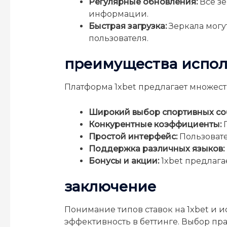
Регулярные обновления:
Все зе
информации.
Быстрая загрузка:
Зеркала могу
пользователя.
преимущества исполь
Платформа 1xbet предлагает множест
Широкий выбор спортивных со
Конкурентные коэффициенты:
П
Простой интерфейс:
Пользовате
Поддержка различных языков:
Бонусы и акции:
1xbet предлага
заключение
Понимание типов ставок на 1xbet и 
эффективность в беттинге. Выбор пр