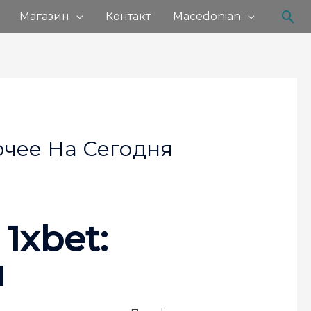
Sea
Магазин
Контакт
Macedonian
очее На Сегодня
1xbet:
я