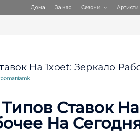
Дома
За нас
Сезони
Артисти
авок На 1xbet: Зеркало Раб
roomaniamk
ипов Ставок На 
бочее На Сегодн