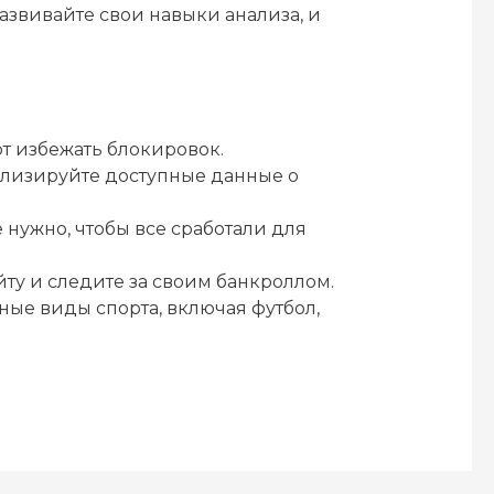
звивайте свои навыки анализа, и
ют избежать блокировок.
ализируйте доступные данные о
 нужно, чтобы все сработали для
йту и следите за своим банкроллом.
тные виды спорта, включая футбол,