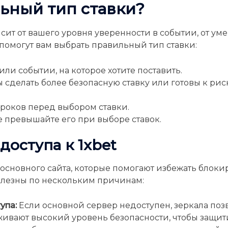
ьный тип ставки?
сит от вашего уровня уверенности в событии, от ум
 помогут вам выбрать правильный тип ставки:
ли событии, на которое хотите поставить.
вы сделать более безопасную ставку или готовы к р
гроков перед выбором ставки.
 превышайте его при выборе ставок.
доступа к 1xbet
основного сайта, которые помогают избежать блоки
полезны по нескольким причинам:
упа:
Если основной сервер недоступен, зеркала поз
ивают высокий уровень безопасности, чтобы защит