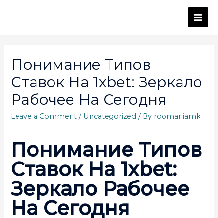
Skip
to
MAI
content
ME
Понимание Типов
Ставок На 1xbet: Зеркало
Рабочее На Сегодня
Leave a Comment
/
Uncategorized
/ By
roomaniamk
Понимание Типов
Ставок На 1xbet:
Зеркало Рабочее
На Сегодня