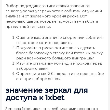
Выбор подходящего типа ставки зависит от
вашего уровня уверенности в событии, от умений
анализа и от желаемого уровня риска. Вот
несколько шагов, которые помогут вам выбрать
правильный тип ставки:
Оцените ваши знания о спорте или событии,
на которое хотите поставить.
Подумайте о риске: хотите ли вы сделать
более безопасную ставку или готовы к риску
ради возможного большого выигрыша?
Изучите статистику команд и игроков перед
выбором ставки.
Определите свой банкролл и не превышайте
его при выборе ставок.
значение зеркал для
доступа к 1xbet
Зеркала 1xbet являются дубликатами основного