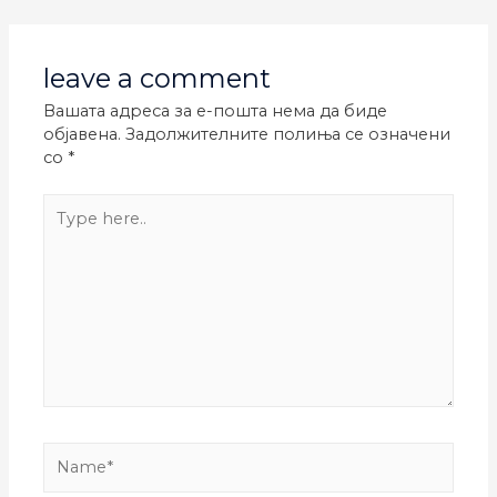
leave a comment
Вашата адреса за е-пошта нема да биде
објавена.
Задолжителните полиња се означени
со
*
Type
here..
Name*