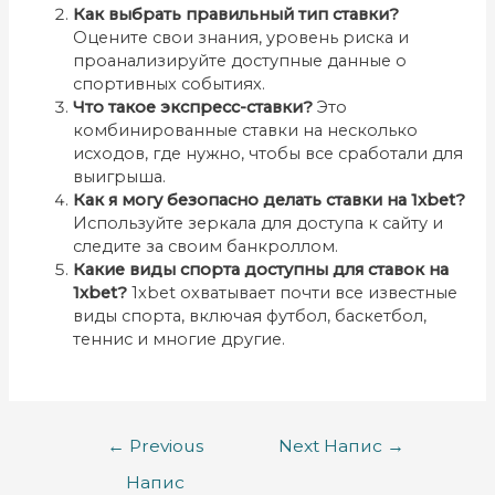
Как выбрать правильный тип ставки?
Оцените свои знания, уровень риска и
проанализируйте доступные данные о
спортивных событиях.
Что такое экспресс-ставки?
Это
комбинированные ставки на несколько
исходов, где нужно, чтобы все сработали для
выигрыша.
Как я могу безопасно делать ставки на 1xbet?
Используйте зеркала для доступа к сайту и
следите за своим банкроллом.
Какие виды спорта доступны для ставок на
1xbet?
1xbet охватывает почти все известные
виды спорта, включая футбол, баскетбол,
теннис и многие другие.
Навигација
←
Previous
Next Напис
→
на
напис
Напис