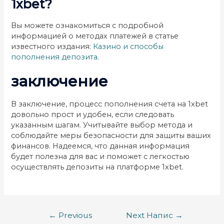
1xbet?
Вы можете ознакомиться с подробной
информацией о методах платежей в статье
известного издания:
Казино и способы
пополнения депозита
.
заключение
В заключение, процесс пополнения счета на 1xbet
довольно прост и удобен, если следовать
указанным шагам. Учитывайте выбор метода и
соблюдайте меры безопасности для защиты ваших
финансов. Надеемся, что данная информация
будет полезна для вас и поможет с легкостью
осуществлять депозиты на платформе 1xbet.
Навигација
←
Previous
Next Напис
→
на