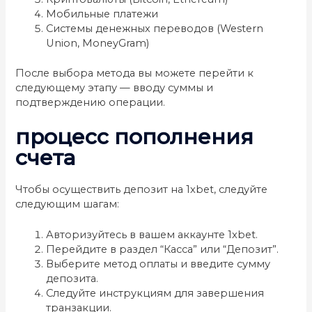
Мобильные платежи
Системы денежных переводов (Western
Union, MoneyGram)
После выбора метода вы можете перейти к
следующему этапу — вводу суммы и
подтверждению операции.
процесс пополнения
счета
Чтобы осуществить депозит на 1xbet, следуйте
следующим шагам:
Авторизуйтесь в вашем аккаунте 1xbet.
Перейдите в раздел “Касса” или “Депозит”.
Выберите метод оплаты и введите сумму
депозита.
Следуйте инструкциям для завершения
транзакции.