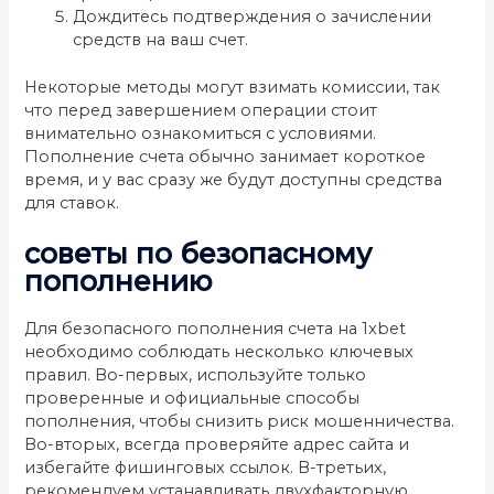
Дождитесь подтверждения о зачислении
средств на ваш счет.
Некоторые методы могут взимать комиссии, так
что перед завершением операции стоит
внимательно ознакомиться с условиями.
Пополнение счета обычно занимает короткое
время, и у вас сразу же будут доступны средства
для ставок.
советы по безопасному
пополнению
Для безопасного пополнения счета на 1xbet
необходимо соблюдать несколько ключевых
правил. Во-первых, используйте только
проверенные и официальные способы
пополнения, чтобы снизить риск мошенничества.
Во-вторых, всегда проверяйте адрес сайта и
избегайте фишинговых ссылок. В-третьих,
рекомендуем устанавливать двухфакторную