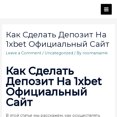
Skip
to
MAI
content
ME
Как Сделать Депозит На
1xbet Официальный Сайт
Leave a Comment
/
Uncategorized
/ By
roomaniamk
Как Сделать
Депозит На 1xbet
Официальный
Сайт
В этой статье мы расскажем, как осуществлять