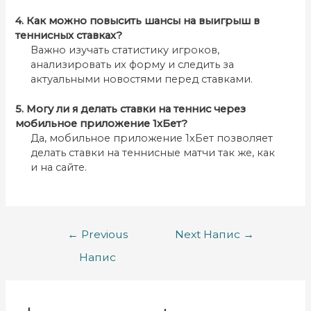
4. Как можно повысить шансы на выигрыш в
теннисных ставках?
Важно изучать статистику игроков,
анализировать их форму и следить за
актуальными новостями перед ставками.
5. Могу ли я делать ставки на теннис через
мобильное приложение 1хБет?
Да, мобильное приложение 1хБет позволяет
делать ставки на теннисные матчи так же, как
и на сайте.
Навигација
←
Previous
Next Напис
→
на
напис
Напис