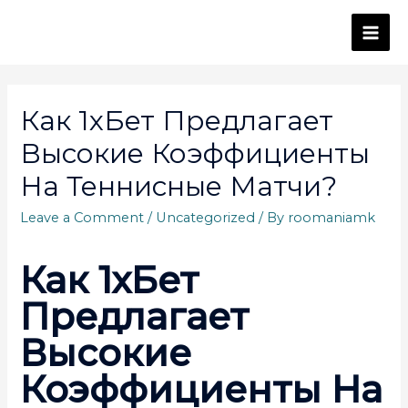
Skip
to
MAI
content
ME
Как 1хБет Предлагает
Высокие Коэффициенты
На Теннисные Матчи?
Leave a Comment
/
Uncategorized
/ By
roomaniamk
Как 1хБет
Предлагает
Высокие
Коэффициенты На