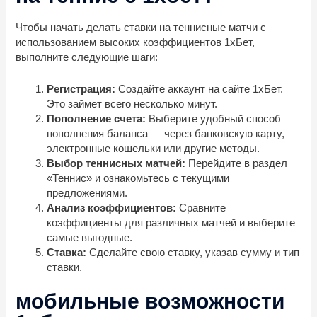
Чтобы начать делать ставки на теннисные матчи с
использованием высоких коэффициентов 1хБет,
выполните следующие шаги:
Регистрация:
Создайте аккаунт на сайте 1хБет.
Это займет всего несколько минут.
Пополнение счета:
Выберите удобный способ
пополнения баланса — через банковскую карту,
электронные кошельки или другие методы.
Выбор теннисных матчей:
Перейдите в раздел
«Теннис» и ознакомьтесь с текущими
предложениями.
Анализ коэффициентов:
Сравните
коэффициенты для различных матчей и выберите
самые выгодные.
Ставка:
Сделайте свою ставку, указав сумму и тип
ставки.
мобильные возможности