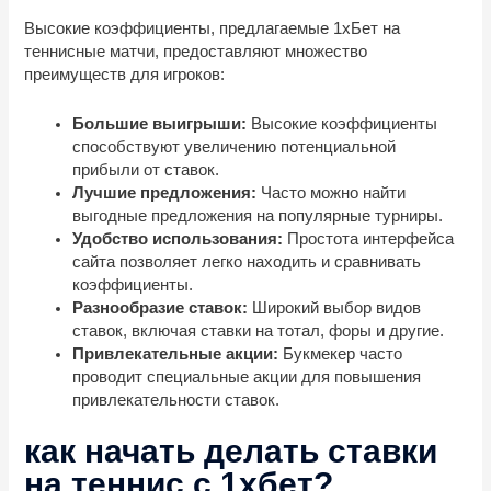
Высокие коэффициенты, предлагаемые 1хБет на
теннисные матчи, предоставляют множество
преимуществ для игроков:
Большие выигрыши:
Высокие коэффициенты
способствуют увеличению потенциальной
прибыли от ставок.
Лучшие предложения:
Часто можно найти
выгодные предложения на популярные турниры.
Удобство использования:
Простота интерфейса
сайта позволяет легко находить и сравнивать
коэффициенты.
Разнообразие ставок:
Широкий выбор видов
ставок, включая ставки на тотал, форы и другие.
Привлекательные акции:
Букмекер часто
проводит специальные акции для повышения
привлекательности ставок.
как начать делать ставки
на теннис с 1хбет?