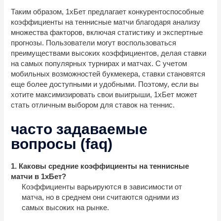
Таким образом, 1хБет предлагает конкурентоспособные
коэффициенты на теннисные матчи благодаря анализу
множества факторов, включая статистику и экспертные
прогнозы. Пользователи могут воспользоваться
преимуществами высоких коэффициентов, делая ставки
на самых популярных турнирах и матчах. С учетом
мобильных возможностей букмекера, ставки становятся
еще более доступными и удобными. Поэтому, если вы
хотите максимизировать свои выигрыши, 1хБет может
стать отличным выбором для ставок на теннис.
часто задаваемые
вопросы (faq)
1. Каковы средние коэффициенты на теннисные
матчи в 1хБет?
Коэффициенты варьируются в зависимости от
матча, но в среднем они считаются одними из
самых высоких на рынке.