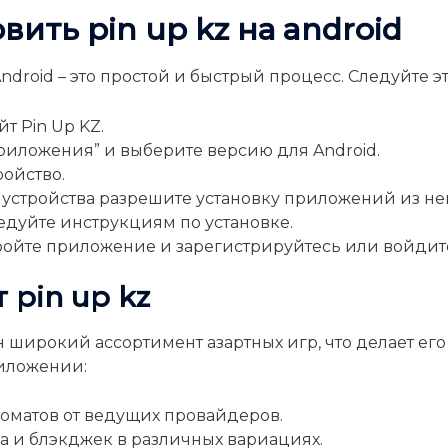
овить pin up kz на android
droid – это простой и быстрый процесс. Следуйте эт
т Pin Up KZ.
риложения” и выберите версию для Android.
ройство.
 устройства разрешите установку приложений из не
едуйте инструкциям по установке.
ойте приложение и зарегистрируйтесь или войдите
 pin up kz
 широкий ассортимент азартных игр, что делает е
риложении:
томатов от ведущих провайдеров.
а и блэкджек в различных вариациях.