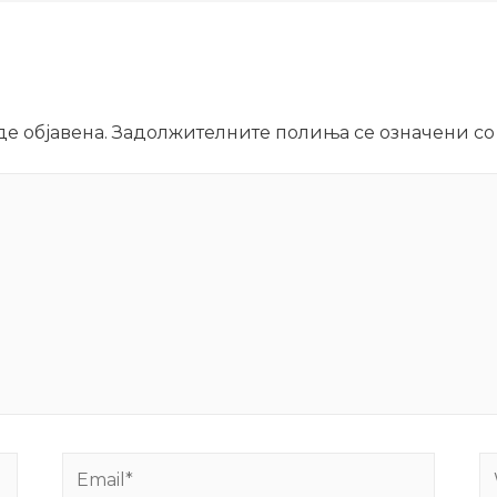
е објавена.
Задолжителните полиња се означени с
Email*
W