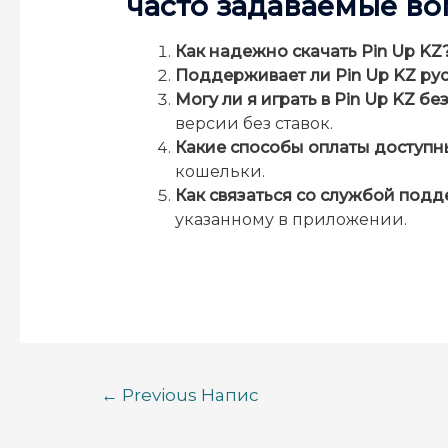
часто задаваемые воп
Как надежно скачать Pin Up KZ
Поддерживает ли Pin Up KZ ру
Могу ли я играть в Pin Up KZ бе
версии без ставок.
Какие способы оплаты доступны
кошельки.
Как связаться со службой под
указанному в приложении.
Навигација
←
Previous Напис
на
напис