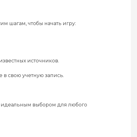
им шагам, чтобы начать игру:
известных источников.
 в свою учетную запись.
го идеальным выбором для любого