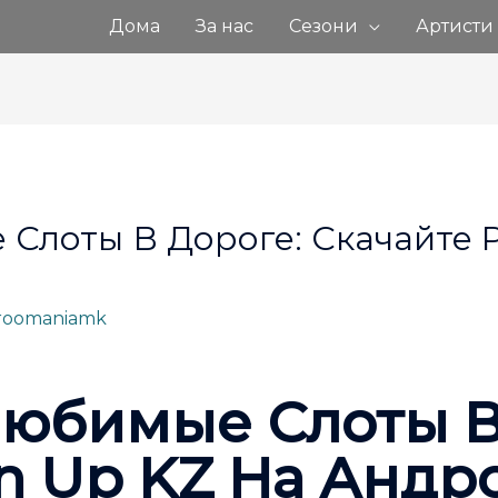
Дома
За нас
Сезони
Артисти
Слоты В Дороге: Скачайте P
roomaniamk
Любимые Слоты В
in Up KZ На Андр