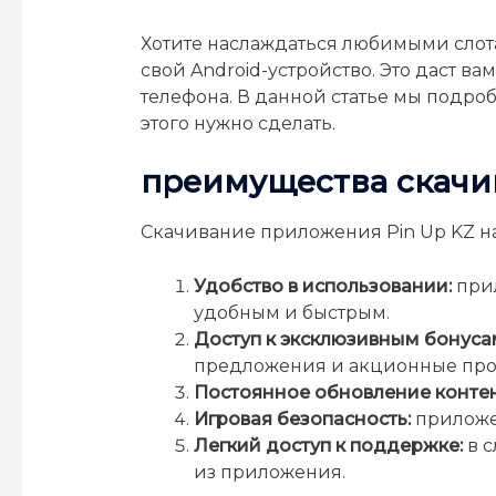
Хотите наслаждаться любимыми слота
свой Android-устройство. Это даст в
телефона. В данной статье мы подро
этого нужно сделать.
преимущества скачи
Скачивание приложения Pin Up KZ на
Удобство в использовании:
прил
удобным и быстрым.
Доступ к эксклюзивным бонуса
предложения и акционные про
Постоянное обновление контен
Игровая безопасность:
приложе
Легкий доступ к поддержке:
в с
из приложения.