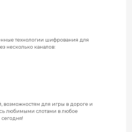
менные технологии шифрования для
ез несколько каналов:
й, возможностям для игры в дороге и
ясь любимыми слотами в любое
 сегодня!