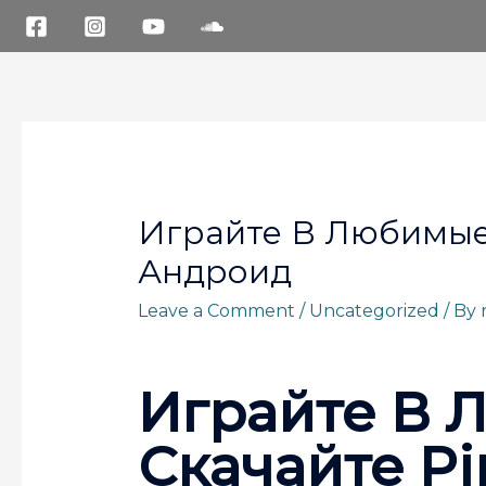
Skip
to
content
Играйте В Любимые 
Андроид
Leave a Comment
/
Uncategorized
/ By
Играйте В 
Скачайте P