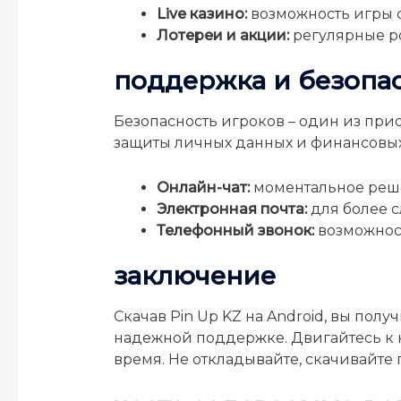
Live казино:
возможность игры 
Лотереи и акции:
регулярные р
поддержка и безопа
Безопасность игроков – один из пр
защиты личных данных и финансовых 
Онлайн-чат:
моментальное реше
Электронная почта:
для более с
Телефонный звонок:
возможност
заключение
Скачав Pin Up KZ на Android, вы пол
надежной поддержке. Двигайтесь к 
время. Не откладывайте, скачивайте