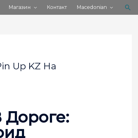
Sea
Магазин
Контакт
Macedonian
in Up KZ На
 Дороге:
оид