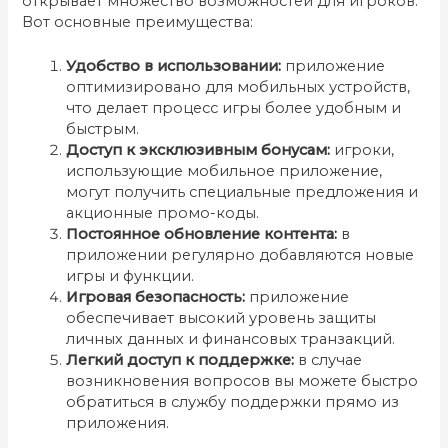
открывает множество возможностей для игроков.
Вот основные преимущества:
Удобство в использовании:
приложение
оптимизировано для мобильных устройств,
что делает процесс игры более удобным и
быстрым.
Доступ к эксклюзивным бонусам:
игроки,
использующие мобильное приложение,
могут получить специальные предложения и
акционные промо-коды.
Постоянное обновление контента:
в
приложении регулярно добавляются новые
игры и функции.
Игровая безопасность:
приложение
обеспечивает высокий уровень защиты
личных данных и финансовых транзакций.
Легкий доступ к поддержке:
в случае
возникновения вопросов вы можете быстро
обратиться в службу поддержки прямо из
приложения.