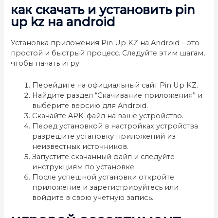
как скачать и установить pin
up kz на android
Установка приложения Pin Up KZ на Android – это
простой и быстрый процесс. Следуйте этим шагам,
чтобы начать игру:
Перейдите на официальный сайт Pin Up KZ.
Найдите раздел “Скачивание приложения” и
выберите версию для Android.
Скачайте APK-файл на ваше устройство.
Перед установкой в настройках устройства
разрешите установку приложений из
неизвестных источников.
Запустите скачанный файл и следуйте
инструкциям по установке.
После успешной установки откройте
приложение и зарегистрируйтесь или
войдите в свою учетную запись.