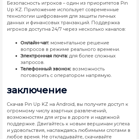
Безопасность игроков – один из приоритетов Pin
Up KZ. Приложение использует современные
технологии шифрования для защиты личных
данных и финансовых транзакций. Поддержка
игроков доступна 24/7 через несколько каналов:
Онлайн-чат:
моментальное решение
вопросов в режиме реального времени.
Электронная почта:
для более сложных
запросов.
Телефонный звонок:
возможность
поговорить с оператором напрямую.
заключение
Скачав Pin Up KZ на Android, вы получите доступ к
огромному числу азартных развлечений,
возможностям для игры в дороге и надежной
поддержке. Двигайтесь к новым вершинам успеха
и удовольствия, наслаждаясь любимыми слотами в
любое время. Не откладывайте, скачивайте