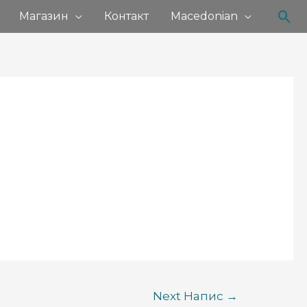
Sea
Магазин
Контакт
Macedonian
Next Напис
→