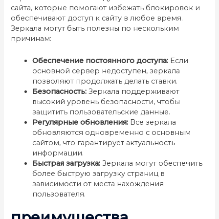
сайта, которые помогают избежать блокировок и
обеспечивают доступ к сайту в любое время.
Зеркала могут быть полезны по нескольким
причинам:
Обеспечение постоянного доступа:
Если
основной сервер недоступен, зеркала
позволяют продолжать делать ставки.
Безопасность:
Зеркала поддерживают
высокий уровень безопасности, чтобы
защитить пользовательские данные.
Регулярные обновления:
Все зеркала
обновляются одновременно с основным
сайтом, что гарантирует актуальность
информации.
Быстрая загрузка:
Зеркала могут обеспечить
более быструю загрузку страниц в
зависимости от места нахождения
пользователя.
преимущества