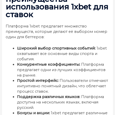
использования 1xbet для
ставок
Платформа 1xbet предлагает множество
преимуществ, которые делают её выбором номер
один для беттеров:
Широкий выбор спортивных событий:
1xbet
охватывает все основные виды спорта и
события.
Конкурентные коэффициенты:
Платформа
предлагает одни из лучших коэффициентов
на рынке.
Простой интерфейс:
Пользователи отмечают
интуитивно понятный дизайн, что облегчает
процесс ставок.
Поддержка различных языков:
Платформа
доступна на нескольких языках, включая
русский.
Бонусы и акции:
1xbet предлагает различные