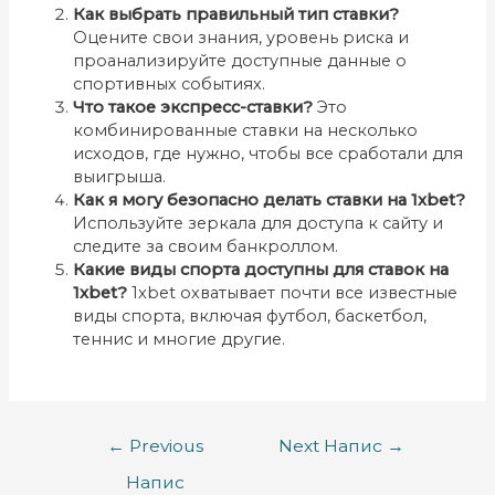
Как выбрать правильный тип ставки?
Оцените свои знания, уровень риска и
проанализируйте доступные данные о
спортивных событиях.
Что такое экспресс-ставки?
Это
комбинированные ставки на несколько
исходов, где нужно, чтобы все сработали для
выигрыша.
Как я могу безопасно делать ставки на 1xbet?
Используйте зеркала для доступа к сайту и
следите за своим банкроллом.
Какие виды спорта доступны для ставок на
1xbet?
1xbet охватывает почти все известные
виды спорта, включая футбол, баскетбол,
теннис и многие другие.
Навигација
←
Previous
Next Напис
→
на
напис
Напис