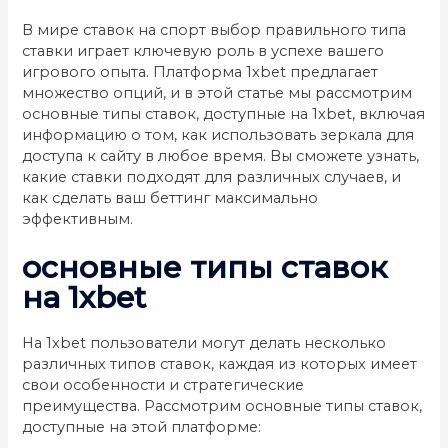
В мире ставок на спорт выбор правильного типа
ставки играет ключевую роль в успехе вашего
игрового опыта. Платформа 1xbet предлагает
множество опций, и в этой статье мы рассмотрим
основные типы ставок, доступные на 1xbet, включая
информацию о том, как использовать зеркала для
доступа к сайту в любое время. Вы сможете узнать,
какие ставки подходят для различных случаев, и
как сделать ваш беттинг максимально
эффективным.
основные типы ставок
на 1xbet
На 1xbet пользователи могут делать несколько
различных типов ставок, каждая из которых имеет
свои особенности и стратегические
преимущества. Рассмотрим основные типы ставок,
доступные на этой платформе: