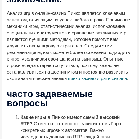
Анализ игр в онлайн-казино Пинко является ключевым
аспектом, влияющим на успех любого игрока. Понимание
механики игры, статистический анализ, использование
специальных инструментов и сравнение различных игр
являются лучшими методами, которые помогут вам
улучшить вашу игровую стратегию. Следуя этим
рекомендациям, вы сможете более осознанно подходить
к игре, увеличивая свои шансы на выигрыш. Опытные
игроки всегда стараются учиться, поэтому важно не
останавливаться на достигнутом и постоянно развивать
свои аналитические навыки
пинко казино играть онлайн
.
часто задаваемые
вопросы
Какие игры в Пинко имеют самый высокий
RTP?
Ответ на этот вопрос зависит от выбора
конкретных игровых автоматов. Важно
исследовать данные по RTP каждой игры.