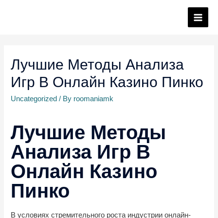
Skip
to
MAI
content
ME
Лучшие Методы Анализа
Игр В Онлайн Казино Пинко
Uncategorized
/ By
roomaniamk
Лучшие Методы
Анализа Игр В
Онлайн Казино
Пинко
В условиях стремительного роста индустрии онлайн-