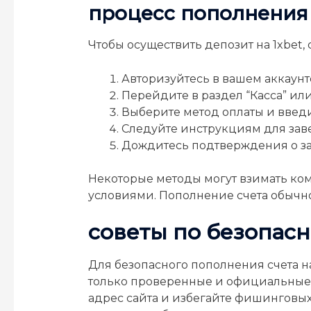
процесс пополнения 
Чтобы осуществить депозит на 1xbet
Авторизуйтесь в вашем аккаунте
Перейдите в раздел “Касса” или
Выберите метод оплаты и введи
Следуйте инструкциям для зав
Дождитесь подтверждения о за
Некоторые методы могут взимать ком
условиями. Пополнение счета обычно 
советы по безопас
Для безопасного пополнения счета н
только проверенные и официальные 
адрес сайта и избегайте фишинговых