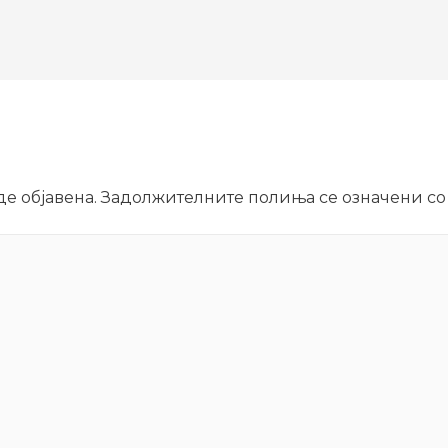
е објавена.
Задолжителните полиња се означени с