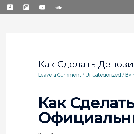
Skip
to
content
Как Сделать Депози
Leave a Comment
/
Uncategorized
/ By
Как Сделать
Официальн