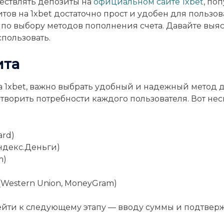
ществлять депозиты на
официальном сайте 1xbet
, по
итов на 1xbet достаточно прост и удобен для пользов
о выбору методов пополнения счета. Давайте выя
пользовать.
ита
на 1xbet, важно выбрать удобный и надежный метод 
творить потребности каждого пользователя. Вот не
ard)
ндекс.Деньги)
m)
Western Union, MoneyGram)
ейти к следующему этапу — вводу суммы и подтве