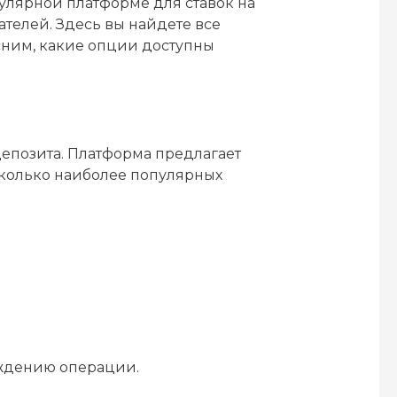
пулярной платформе для ставок на
ателей. Здесь вы найдете все
сним, какие опции доступны
депозита. Платформа предлагает
сколько наиболее популярных
рждению операции.