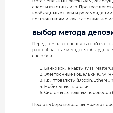
В этой статье мы расскажем, как осу
спорт и азартных игр. Процесс депоз
необходимые шаги и рекомендации п
пользователям и как их правильно ис
выбор метода депоз
Перед тем как пополнять свой счет 
разнообразные методы, чтобы удовле
способов:
Банковские карты (Visa, MasterC
Электронные кошельки (Qiwi, Я
Криптовалюты (Bitcoin, Ethereu
Мобильные платежи
Системы денежных переводов (
После выбора метода вы можете пер