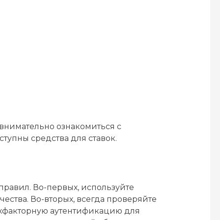
 внимательно ознакомиться с
ступны средства для ставок.
правил. Во-первых, используйте
ства. Во-вторых, всегда проверяйте
вухфакторную аутентификацию для