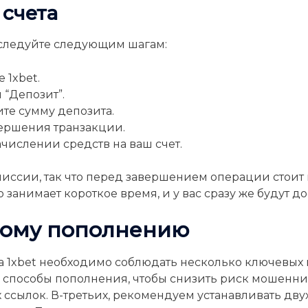
счета
, следуйте следующим шагам:
 1xbet.
 “Депозит”.
те сумму депозита.
ершения транзакции.
числении средств на ваш счет.
иссии, так что перед завершением операции стоит
занимает короткое время, и у вас сразу же будут до
ному пополнению
а 1xbet необходимо соблюдать несколько ключевых 
способы пополнения, чтобы снизить риск мошенниче
 ссылок. В-третьих, рекомендуем устанавливать д