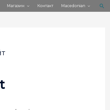
Sea
Магазин
Контакт
Macedonian
йт
t