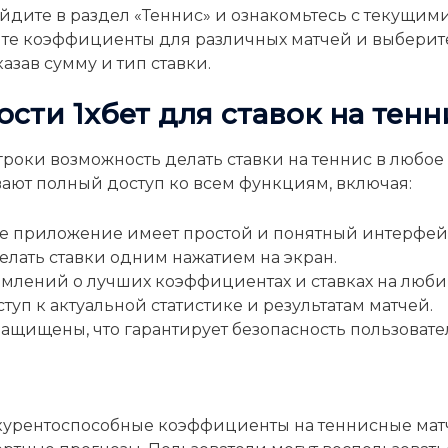
дите в раздел «Теннис» и ознакомьтесь с текущи
те коэффициенты для различных матчей и выберит
азав сумму и тип ставки.
ти 1хбет для ставок на тенн
гроки возможность делать ставки на теннис в любо
ают полный доступ ко всем функциям, включая:
 приложение имеет простой и понятный интерфей
лать ставки одним нажатием на экран.
млений о лучших коэффициентах и ставках на люби
уп к актуальной статистике и результатам матчей.
ащищены, что гарантирует безопасность пользовате
онкурентоспособные коэффициенты на теннисные мат