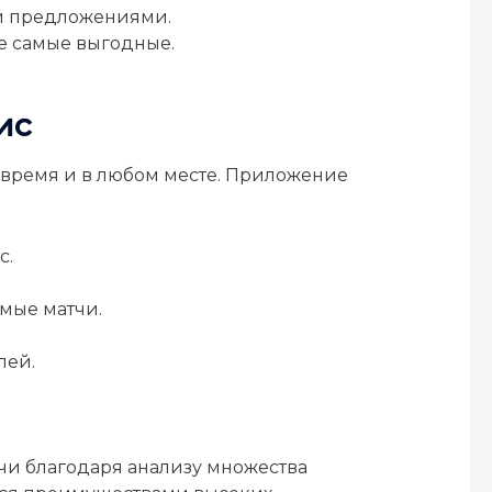
ми предложениями.
е самые выгодные.
ис
е время и в любом месте. Приложение
с.
мые матчи.
лей.
чи благодаря анализу множества