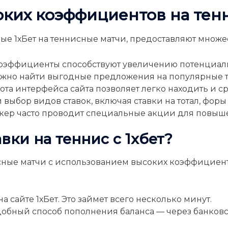
ких коэффициентов на тенни
е 1хБет на теннисные матчи, предоставляют множе
эффициенты способствуют увеличению потенциаль
ожно найти выгодные предложения на популярные 
ота интерфейса сайта позволяет легко находить и 
ыбор видов ставок, включая ставки на тотал, форы 
ер часто проводит специальные акции для повыше
авки на теннис с 1хбет?
исные матчи с использованием высоких коэффициен
а сайте 1хБет. Это займет всего несколько минут.
обный способ пополнения баланса — через банковс