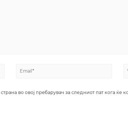
Email*
W
б страна во овој пребарувач за следниот пат кога ќе 