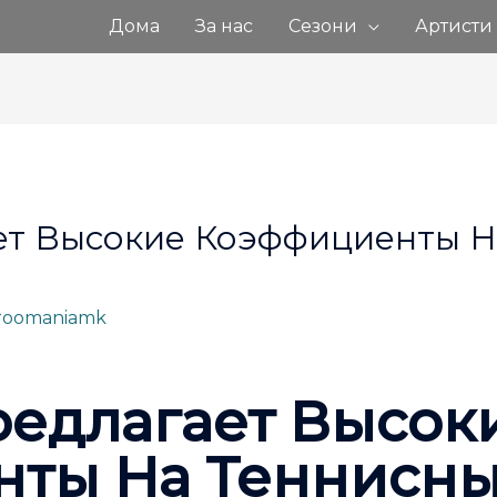
Дома
За нас
Сезони
Артисти
ает Высокие Коэффициенты Н
roomaniamk
редлагает Высок
ты На Теннисны