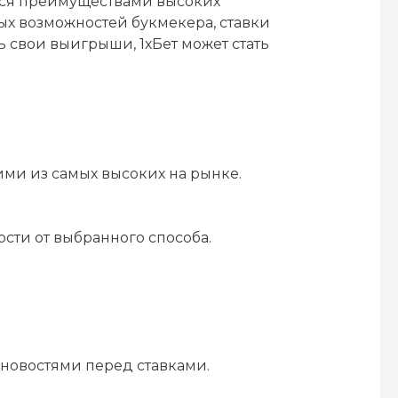
ться преимуществами высоких
ых возможностей букмекера, ставки
 свои выигрыши, 1хБет может стать
ими из самых высоких на рынке.
сти от выбранного способа.
 новостями перед ставками.