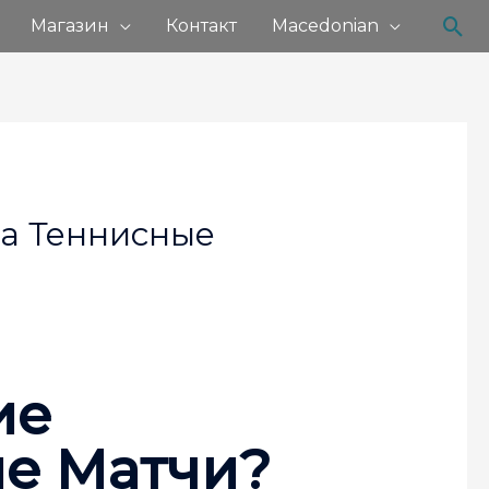
Sea
Магазин
Контакт
Macedonian
а Теннисные
ие
е Матчи?