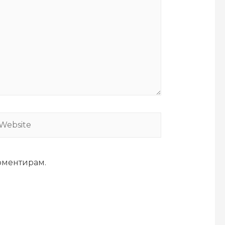
ebsite
коментирам.