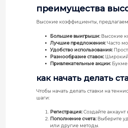
преимущества высо
Высокие коэффициенты, предлагаемы
Большие выигрыши:
Высокие ко
Лучшие предложения:
Часто м
Удобство использования:
Прост
Разнообразие ставок:
Широкий в
Привлекательные акции:
Букмек
как начать делать ст
Чтобы начать делать ставки на тенн
шаги:
Регистрация:
Создайте аккаунт н
Пополнение счета:
Выберите уд
или другие методы.