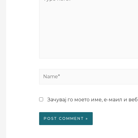
here..
Name*
Зачувај го моето име, е-маил и ве