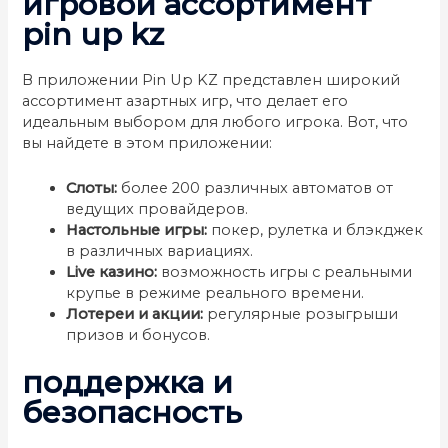
игровой ассортимент
pin up kz
В приложении Pin Up KZ представлен широкий
ассортимент азартных игр, что делает его
идеальным выбором для любого игрока. Вот, что
вы найдете в этом приложении:
Слоты:
более 200 различных автоматов от
ведущих провайдеров.
Настольные игры:
покер, рулетка и блэкджек
в различных вариациях.
Live казино:
возможность игры с реальными
крупье в режиме реального времени.
Лотереи и акции:
регулярные розыгрыши
призов и бонусов.
поддержка и
безопасность