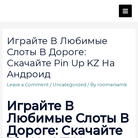
Skip
to
MAI
content
ME
Играйте В Любимые
Слоты В Дороге:
Скачайте Pin Up KZ На
Андроид
Leave a Comment
/
Uncategorized
/ By
roomaniamk
Играйте В
Любимые Слоты В
Дороге: Скачайте