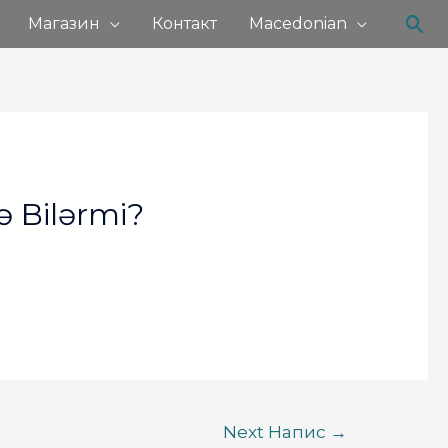
Sea
Магазин
Контакт
Macedonian
ə Bilərmi?
Next Напис
→