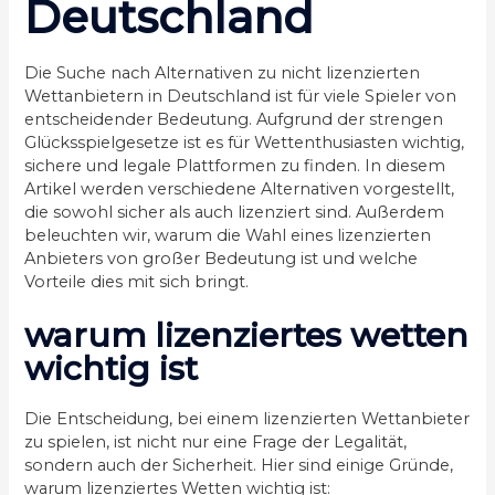
Deutschland
Die Suche nach Alternativen zu nicht lizenzierten
Wettanbietern in Deutschland ist für viele Spieler von
entscheidender Bedeutung. Aufgrund der strengen
Glücksspielgesetze ist es für Wettenthusiasten wichtig,
sichere und legale Plattformen zu finden. In diesem
Artikel werden verschiedene Alternativen vorgestellt,
die sowohl sicher als auch lizenziert sind. Außerdem
beleuchten wir, warum die Wahl eines lizenzierten
Anbieters von großer Bedeutung ist und welche
Vorteile dies mit sich bringt.
warum lizenziertes wetten
wichtig ist
Die Entscheidung, bei einem lizenzierten Wettanbieter
zu spielen, ist nicht nur eine Frage der Legalität,
sondern auch der Sicherheit. Hier sind einige Gründe,
warum lizenziertes Wetten wichtig ist: