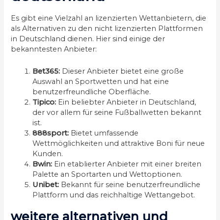
Es gibt eine Vielzahl an lizenzierten Wettanbietern, die
als Alternativen zu den nicht lizenzierten Plattformen
in Deutschland dienen. Hier sind einige der
bekanntesten Anbieter:
Bet365:
Dieser Anbieter bietet eine große
Auswahl an Sportwetten und hat eine
benutzerfreundliche Oberfläche.
Tipico:
Ein beliebter Anbieter in Deutschland,
der vor allem für seine Fußballwetten bekannt
ist.
888sport:
Bietet umfassende
Wettmöglichkeiten und attraktive Boni für neue
Kunden.
Bwin:
Ein etablierter Anbieter mit einer breiten
Palette an Sportarten und Wettoptionen.
Unibet:
Bekannt für seine benutzerfreundliche
Plattform und das reichhaltige Wettangebot.
weitere alternativen und